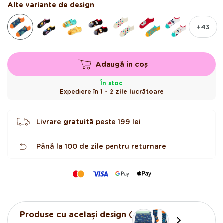
Alte variante de design
e
l
e
+43
Adaugă in coş
În stoc
Expediere în
1 - 2 zile lucrătoare
Livrare
gratuită
peste
199 lei
Până la 100 de zile pentru returnare
Produse cu același design
(