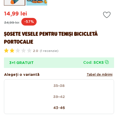
modal
mo
14,99 lei
Preț
Preț
-57%
34,99 lei
obișnuit
de
ȘOSETE VESELE PENTRU TENIȘI BICICLETĂ
vânzare
PORTOCALIE
2.0
(1 recenzie)
E
v
a
Cod:
SCKS
3+1 GRATUIT
l
u
a
Alegeți o variantă
Tabel de mărimi
t
c
dimensiune
u
35-38
Variantă
2
.
epuizată
0
39-42
sau
Variantă
d
i
indisponibilă
epuizată
n
43-46
sau
5
s
indisponibilă
t