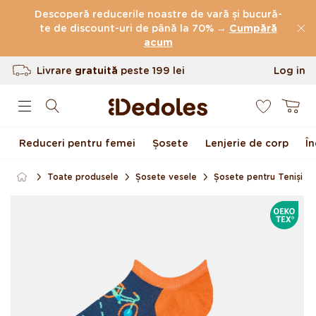
Sari la conținut
Descoperă reducerile noastre de vară și bucură-
te de discount-uri de până la 70% →
Cumpără
(32.033 Recenzii)
acum
Livrare
gratuită
peste
199 lei
Log in
Returnarea produselor în termen de 100
0
Cart
de zile
Design original creat de noi
Reduceri pentru femei
Șosete
Lenjerie de corp
Î
Expediere rapidă în <48 de ore
Toate produsele
Șosete vesele
Șosete pentru Teniși
Sari la informațiile
OEKOTE
despre produs