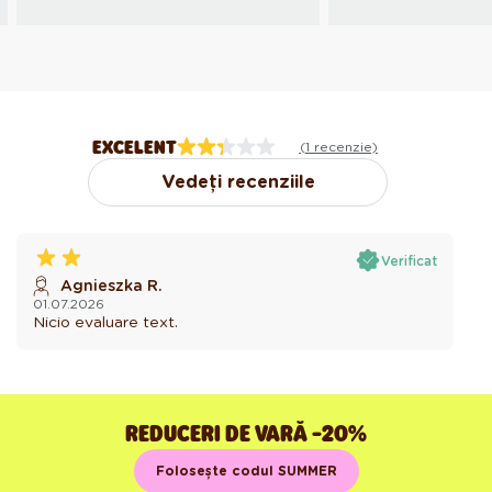
EXCELENT
(1 recenzie)
Vedeți recenziile
Verificat
Agnieszka R.
01.07.2026
Nicio evaluare text.
REDUCERI DE VARĂ -20%
Folosește codul SUMMER